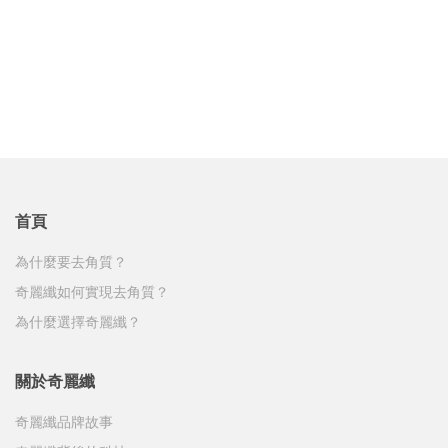
奇麗纖 Miraglo - 迪拜
星期一至星期六:
上午10 時 至 下午7 時
營業時間
公共假期: 休息
電郵:
inquiry@my.bwlgroup.com
午膳時間:
下午2時 至 下午3時
週一至週五: 12pm - 9pm
全美世界迪拜服務中心
公共假期: 休息
週六: 1pm - 6pm（若逢國定假日或連續假期皆不營
Business Village,
營業時間
業）
Block B - 217 (2nd Floor), Plan My Firm (Office 6),
週一至週五: 9am - 6pm
週日: 休息
Dubai UAE
PO Box 12938
奇麗纖 Miraglo - 台中
營業時間
全美世界台中服務中心
週一至週六: 10am - 7pm
403臺中市西區臺灣大道二段
公共假期: 休息
218號31樓
首頁
電話:
(886) 2 7707 7078
為什麼要去角質？
電郵:
inquiry@tw.bwlgroup.com
奇麗纖如何實現去角質？
營業時間
為什麼選擇奇麗纖？
週一至週五: 10am - 7pm
週六: 1pm - 6pm（若逢國定假日或連續假期皆不營
業）
關於奇麗纖
週日: 休息
奇麗纖品牌故事
奇麗纖 Miraglo - 高雄