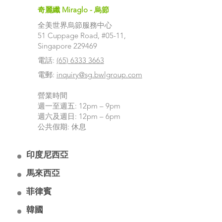
奇麗纖 Miraglo - 烏節
全美世界烏節服務中心
51 Cuppage Road, #05-11,
Singapore 229469
電話:
(65) 6333 3663
電郵:
inquiry@sg.bwlgroup.com
營業時間
週一至週五: 12pm – 9pm
週六及週日: 12pm – 6pm
公共假期: 休息
印度尼西亞
馬來西亞
奇麗纖 Miraglo - 雅加達
全美世界雅加達服務中心
菲律賓
奇麗纖 Miraglo - 吉隆坡
ASG Tower, 12th Floor, Unit A & C
全美世界吉隆坡服務中心
Jalan Pantai Indah Kapuk Boulevard
韓國
奇麗纖 Miraglo - 馬尼拉
Suite 29.05, Level 29,
Jakarta Utara 14470, Indonesia