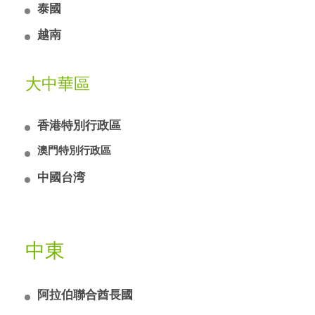
全美世界马尼拉服務中心
Menara Exchange 106,
泰國
奇麗纖 Miraglo - 首爾
電話:
(62) 21 501 11120
Unit 712, The Mega Tower,
Lingkaran TRX, Tun Razak Exchange,
全美世界首爾服務中心
EDSA cor. J. Vargas,
越南
奇麗纖 Miraglo - 曼谷
熱線:
55188 Kuala Lumpur
(62) 822 9899 8850
13-101, 373, Gangnam-daero, Seocho-gu, Seoul,
Brgy. Wack Wack,
全美世界曼谷服務中心
電郵:
inquiry@id.bwlgroup.com
Republic of Korea, 06621
奇麗纖 Miraglo - 胡志明市
Mandaluyong City, 1550
Muang Thai Phatra Complex,
電話:
(603) 2119 8829
電話:
(82) 2 3675 9190
大中華區
全美世界胡志明市服務中心
Tower 2, 26 Fl.,
電話:
152+150/4 Võ Thị Sáu,
(02) 8250 4615（本地電話）
電郵:
inquiry@my.bwlgroup.com
電郵:
252/123 (C) and 252/124 (D)
inquiry@kr.bwlgroup.com
Phường Xuân Hòa, TP.
(632) 8250 4615（菲律賓以外的來電）
Rachadapisek Rd.,Huaykwang
香港特別行政區
HCM, Vietnam
電郵:
inquiry@ph.bwlgroup.com
Bangkok 10320, Thailand
電話:
(84) 8 3933 1030
營業時間
電話:
(66) 2 693 3889
澳門特別行政區
奇麗纖 Miraglo - 銅鑼灣
營業時間
電郵:
inquiry@vn.bwlgroup.com
週一至週五: 10am - 7pm
電郵:
inquiry@th.bwlgroup.com
全美世界香港區域中心
週一至週五: 9am - 6pm
中國台湾
奇麗纖 Miraglo – 澳門
週六，週日及公共假期： 休息
香港銅鑼灣告士打道280
營業時間
澳門南灣湖景大馬路818號FBC財神商業中心6樓A
營業時間
世貿中心35樓 3503
奇麗纖 Miraglo - 台北
奇麗纖 - 新山
週一至週六: 8am - 6pm
室
週一至週五: 9am - 6pm
電話:
全美世界台北服務中心
(852) 3583 1838
週日及公共假期: 休息
Av Panorâmica Lago Nam Van Ctro Cml FBC 6° A
公共假期: 休息
全美世界新山服務中心
WhatsApp:
105台北市松山區
(852) 6358 4174
Level 12, Menara Landmark,
中東
電話:
(853) 2833 8663
敦化北路88號B1-1
電郵:
inquiry@hk.bwlgroup.com
No. 12, Jalan Ngee Heng,
WhatsApp:
(853) 6272 8164
微信號: bwlhkcs (香港全美世界客服部)
80888 Ibrahim International Business District,
電話:
(886) 4 3601 8188
微信號:
mo_bwl（澳門全美世界客服部）
Johor, Malaysia
阿拉伯聯合酋長國
電郵:
inquiry@tw.bwlgroup.com
營業時間
中心服務時間
電話:
(60) 7 272 1133
週一至週日: 10am - 7pm